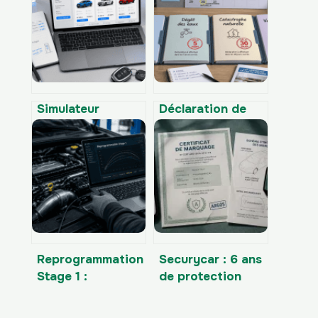
Simulateur
Déclaration de
automobile : 4
sinistre : 2, 5 ou
critères pour
30 jours pour
passer du doute
garantir votre
au choix idéal
indemnisation
Reprogrammation
Securycar : 6 ans
Stage 1 :
de protection
comment assurer
ARGOS et 4
votre véhicule
étapes pour