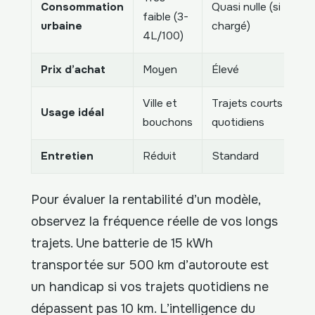
Consommation
Quasi nulle (si
M
faible (3-
urbaine
chargé)
(
4L/100)
Prix d’achat
Moyen
Élevé
A
Ville et
Trajets courts
P
Usage idéal
bouchons
quotidiens
/
Entretien
Réduit
Standard
S
Pour évaluer la rentabilité d’un modèle,
observez la fréquence réelle de vos longs
trajets. Une batterie de 15 kWh
transportée sur 500 km d’autoroute est
un handicap si vos trajets quotidiens ne
dépassent pas 10 km. L’intelligence du