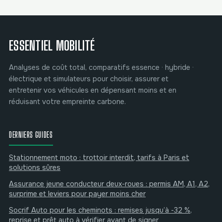
sans risquer la
gérer votre
nullité du contrat
contrat
ESSENTIEL MOBILITÉ
Analyses de coût total, comparatifs essence · hybride ·
électrique et simulateurs pour choisir, assurer et
entretenir vos véhicules en dépensant moins et en
réduisant votre empreinte carbone.
DERNIERS GUIDES
Stationnement moto : trottoir interdit, tarifs à Paris et
solutions sûres
Assurance jeune conducteur deux-roues : permis AM, A1, A2,
surprime et leviers pour payer moins cher
Socrif Auto pour les cheminots : remises jusqu’à -32 %,
reprise et prêt auto à vérifier avant de signer