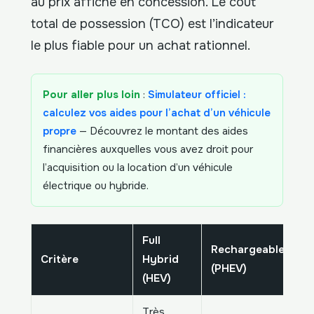
au prix affiché en concession. Le coût
total de possession (TCO) est l’indicateur
le plus fiable pour un achat rationnel.
Pour aller plus loin
:
Simulateur officiel :
calculez vos aides pour l’achat d’un véhicule
propre
— Découvrez le montant des aides
financières auxquelles vous avez droit pour
l’acquisition ou la location d’un véhicule
électrique ou hybride.
Full
Rechargeable
M
Critère
Hybrid
(PHEV)
(
(HEV)
Très