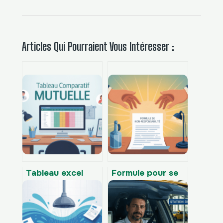
Articles Qui Pourraient Vous Intéresser :
Tableau excel
Formule pour se
comparatif
dégager de
mutuelle : le guide
toutes
pratique pour
responsabilités :
bien choisir
ce qu’il est