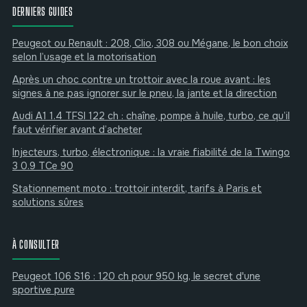
DERNIERS GUIDES
Peugeot ou Renault : 208, Clio, 308 ou Mégane, le bon choix
selon l’usage et la motorisation
Après un choc contre un trottoir avec la roue avant : les
signes à ne pas ignorer sur le pneu, la jante et la direction
Audi A1 1.4 TFSI 122 ch : chaîne, pompe à huile, turbo, ce qu’il
faut vérifier avant d’acheter
Injecteurs, turbo, électronique : la vraie fiabilité de la Twingo
3 0.9 TCe 90
Stationnement moto : trottoir interdit, tarifs à Paris et
solutions sûres
À CONSULTER
Peugeot 106 S16 : 120 ch pour 950 kg, le secret d'une
sportive pure