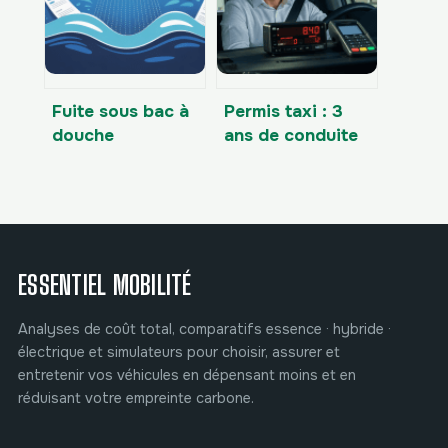
vraiment possible
de faire
Fuite sous bac à
Permis taxi : 3
douche
ans de conduite
assurance : que
et 5 étapes clés
faire et comment
pour réussir
être indemnisé
votre installation
ESSENTIEL MOBILITÉ
Analyses de coût total, comparatifs essence · hybride ·
électrique et simulateurs pour choisir, assurer et
entretenir vos véhicules en dépensant moins et en
réduisant votre empreinte carbone.