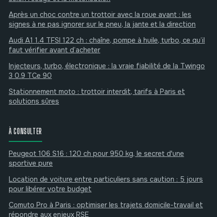
Après un choc contre un trottoir avec la roue avant : les
signes à ne pas ignorer sur le pneu, la jante et la direction
Audi A1 1.4 TFSI 122 ch : chaîne, pompe à huile, turbo, ce qu’il
faut vérifier avant d’acheter
Injecteurs, turbo, électronique : la vraie fiabilité de la Twingo
3 0.9 TCe 90
Stationnement moto : trottoir interdit, tarifs à Paris et
solutions sûres
À CONSULTER
Peugeot 106 S16 : 120 ch pour 950 kg, le secret d'une
sportive pure
Location de voiture entre particuliers sans caution : 5 jours
pour libérer votre budget
Comuto Pro à Paris : optimiser les trajets domicile-travail et
répondre aux enjeux RSE