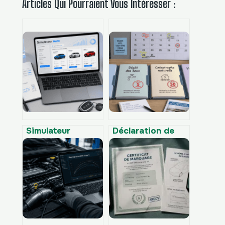
Articles Qui Pourraient Vous Intéresser :
Simulateur
Déclaration de
automobile : 4
sinistre : 2, 5 ou
critères pour
30 jours pour
passer du doute
garantir votre
au choix idéal
indemnisation