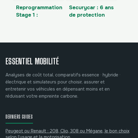
Reprogrammation
Securycar : 6 ans
Stage 1 :
de protection
comment assurer
ARGOS et 4
votre véhicule
étapes pour
sans risquer la
gérer votre
nullité du contrat
contrat
ESSENTIEL MOBILITÉ
Analyses de coût total, comparatifs essence · hybride ·
électrique et simulateurs pour choisir, assurer et
entretenir vos véhicules en dépensant moins et en
réduisant votre empreinte carbone.
DERNIERS GUIDES
Peugeot ou Renault : 208, Clio, 308 ou Mégane, le bon choix
selon l’usage et la motorisation