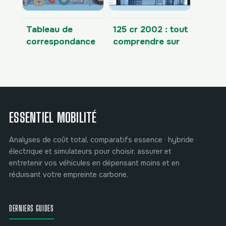
Tableau de
125 cr 2002 : tout
correspondance
comprendre sur
peugeot 103 : le
cet article du cgi
guide clair pour
s’y retrouver
ESSENTIEL MOBILITÉ
Analyses de coût total, comparatifs essence · hybride ·
électrique et simulateurs pour choisir, assurer et
entretenir vos véhicules en dépensant moins et en
réduisant votre empreinte carbone.
DERNIERS GUIDES