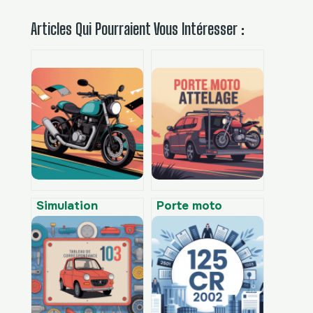
Articles Qui Pourraient Vous Intéresser :
Simulation
Porte moto
covering moto :
attelage : guide
le guide complet
complet pour
pour bien
choisir et installer
comparer en ligne
le bon modèle