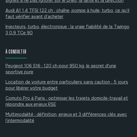
signes à ne pas ignorer sur le pneu, la jante et la direction
Audi A1 1.4 TFSI 122 ch : chaîne, pompe à huile, turbo, ce qu’il
faut vérifier avant d’acheter
Injecteurs, turbo, électronique : la vraie fiabilité de la Twingo
3 0.9 TCe 90
À CONSULTER
Peugeot 106 S16 : 120 ch pour 950 kg, le secret d'une
sportive pure
Location de voiture entre particuliers sans caution : 5 jours
pour libérer votre budget
Comuto Pro à Paris : optimiser les trajets domicile-travail et
répondre aux enjeux RSE
Multimodalité : définition, enjeux et 3 différences clés avec
l’intermodalité