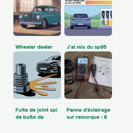
Wheeler dealer
J’ai mis du sp95
france annonce
e10 au lieu du
voiture à vendre :
sp95 : que faut‑il
comment trouver
faire ?
les meilleures
offres
Fuite de joint spi
Panne d’éclairage
de boîte de
sur remorque : 6
vitesses : causes,
étapes pour
risques et
tester votre prise