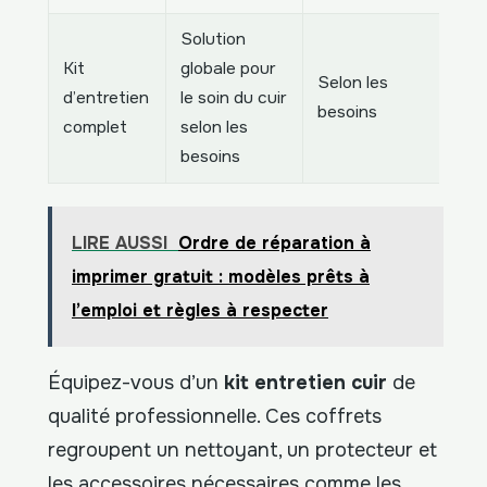
Solution
Kit
globale pour
Selon les
Co
d’entretien
le soin du cuir
besoins
ga
complet
selon les
besoins
LIRE AUSSI
Ordre de réparation à
imprimer gratuit : modèles prêts à
l’emploi et règles à respecter
Équipez-vous d’un
kit entretien cuir
de
qualité professionnelle. Ces coffrets
regroupent un nettoyant, un protecteur et
les accessoires nécessaires comme les