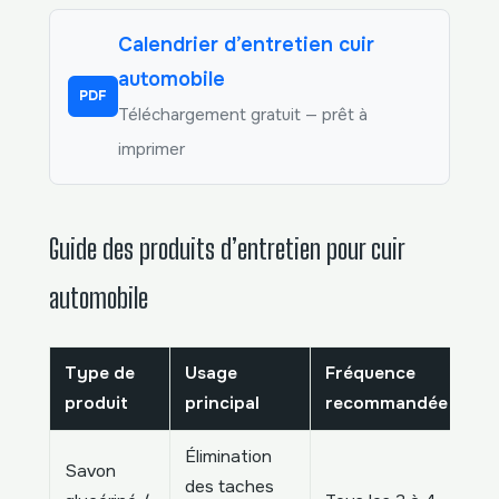
Calendrier d’entretien cuir
automobile
PDF
Téléchargement gratuit — prêt à
imprimer
Guide des produits d’entretien pour cuir
automobile
Type de
Usage
Fréquence
Av
produit
principal
recommandée
ma
Élimination
Savon
des taches
Re