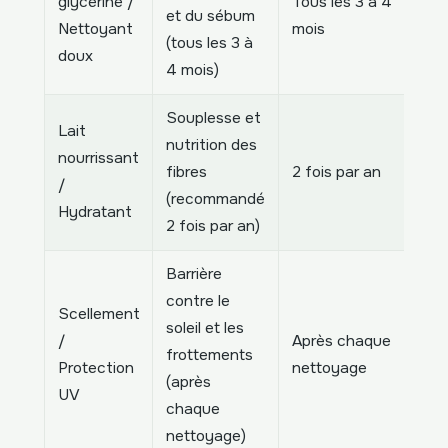
glycériné /
Tous les 3 à 4
et du sébum
l’é
Nettoyant
mois
(tous les 3 à
cu
doux
4 mois)
Souplesse et
Lait
nutrition des
nourrissant
Pr
fibres
2 fois par an
/
cr
(recommandé
Hydratant
2 fois par an)
Barrière
contre le
Scellement
soleil et les
/
Après chaque
Év
frottements
Protection
nettoyage
dé
(après
UV
chaque
nettoyage)