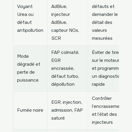
Voyant
AdBlue,
défauts et
Urea ou
injecteur
demander le
défaut
AdBlue,
détail des
antipollution
capteur NOx,
valeurs
SCR
mesurées
FAP colmaté,
Éviter de tirer
Mode
EGR
sur le moteur
dégradé et
encrassée,
et programmer
perte de
défaut turbo,
un diagnostic
puissance
dépollution
rapide
Contrôler
EGR, injection,
l’encrassement
Fumée noire
admission, FAP
et l’état des
saturé
injecteurs