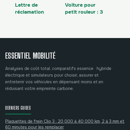
Lettre de
Voiture pour
réclamation
petit rouleur : 3
concessionnaire :
motorisations
3 articles de loi
idéales et l’erreur
pour obtenir gain
du diesel à éviter
de cause
ESSENTIEL MOBILITÉ
Analyses de coût total, comparatifs essence · hybride ·
électrique et simulateurs pour choisir, assurer et
entretenir vos véhicules en dépensant moins et en
réduisant votre empreinte carbone.
DERNIERS GUIDES
Plaquettes de frein Clio 3 : 20 000 à 40 000 km, 2 à 3 mm et
60 minutes pour les remplacer