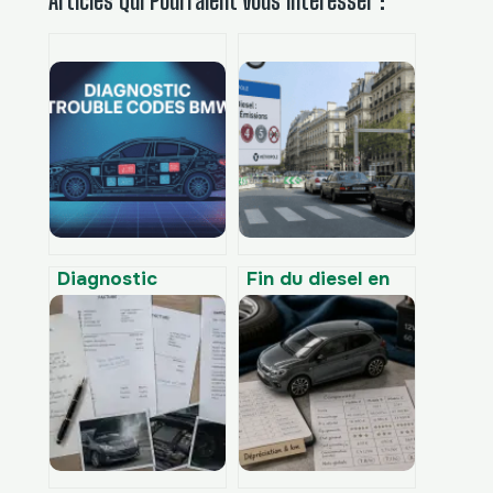
Articles Qui Pourraient Vous Intéresser :
Diagnostic
Fin du diesel en
trouble codes
France :
bmw : guide
calendrier des
complet pour
restrictions par
comprendre et
ville et
agir
alternatives pour
les conducteurs