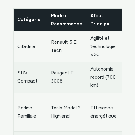
Modèle
Atout
M
Catégorie
Recommandé
Principal
c
Agilité et
Renault 5 E-
É
Citadine
technologie
Tech
1
V2G
Autonomie
É
SUV
Peugeot E-
record (700
G
Compact
3008
km)
A
G
Berline
Tesla Model 3
Efficience
A
Familiale
Highland
énergétique
T
I