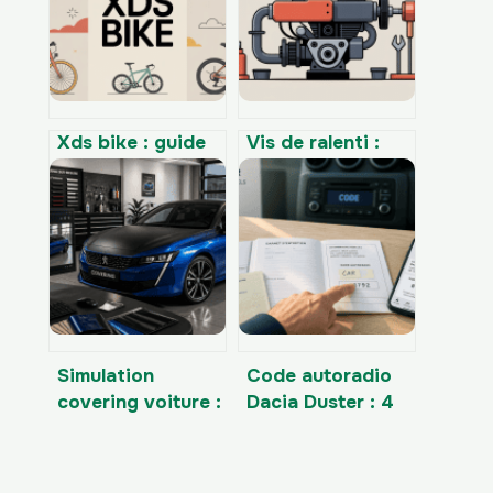
Xds bike : guide
Vis de ralenti :
complet pour
réglage,
bien choisir et
symptômes et
entretenir votre
conseils
vélo
pratiques
Simulation
Code autoradio
covering voiture :
Dacia Duster : 4
5 minutes pour
méthodes pour le
tester 30
retrouver sans
couleurs et
payer 30€ en