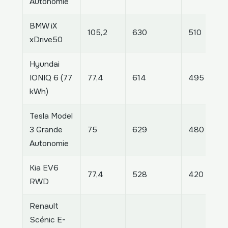
Autonomie
BMW iX
105,2
630
510
xDrive50
Hyundai
IONIQ 6 (77
77,4
614
495
kWh)
Tesla Model
3 Grande
75
629
480
Autonomie
Kia EV6
77,4
528
420
RWD
Renault
Scénic E-