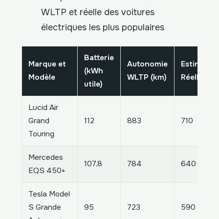
WLTP et réelle des voitures
électriques les plus populaires
Batterie
Marque et
Autonomie
Estimatio
(kWh
Modèle
WLTP (km)
Réelle (km
utile)
Lucid Air
Grand
112
883
710
Touring
Mercedes
107,8
784
640
EQS 450+
Tesla Model
S Grande
95
723
590