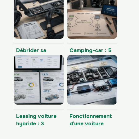
Débrider sa
Camping-car : 5
trottinette
innovations
électrique : gain
technologiques
de vitesse,
pour gagner en
risques juridiques
autonomie,
et réalité
sécurité et
technique
confort
Leasing voiture
Fonctionnement
hybride : 3
d’une voiture
formules et 4
hybride : 3
critères pour
technologies et