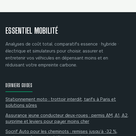
maîtriser votre
comment
budget
optimiser votre
autonomie
ESSENTIEL MOBILITÉ
Analyses de coût total, comparatifs essence · hybride ·
électrique et simulateurs pour choisir, assurer et
entretenir vos véhicules en dépensant moins et en
réduisant votre empreinte carbone.
DERNIERS GUIDES
Stationnement moto : trottoir interdit, tarifs à Paris et
solutions sûres
Assurance jeune conducteur deux-roues : permis AM, A1, A2,
surprime et leviers pour payer moins cher
Socrif Auto pour les cheminots : remises jusqu’à -32 %,