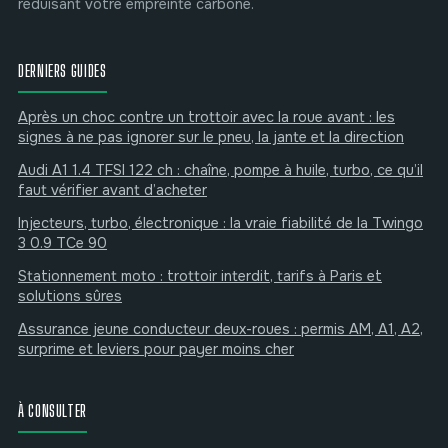
réduisant votre empreinte carbone.
DERNIERS GUIDES
Après un choc contre un trottoir avec la roue avant : les
signes à ne pas ignorer sur le pneu, la jante et la direction
Audi A1 1.4 TFSI 122 ch : chaîne, pompe à huile, turbo, ce qu’il
faut vérifier avant d’acheter
Injecteurs, turbo, électronique : la vraie fiabilité de la Twingo
3 0.9 TCe 90
Stationnement moto : trottoir interdit, tarifs à Paris et
solutions sûres
Assurance jeune conducteur deux-roues : permis AM, A1, A2,
surprime et leviers pour payer moins cher
À CONSULTER