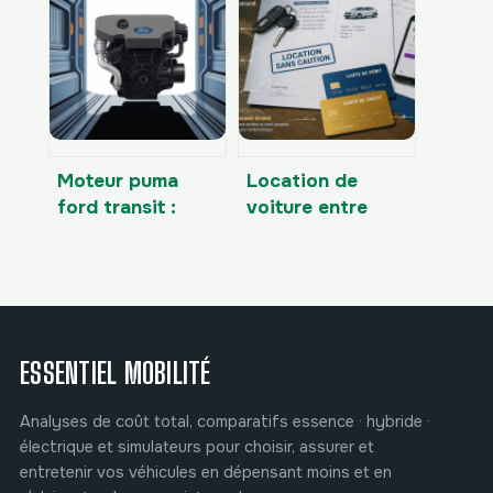
bien choisir et
: guide clair pour
profiter des
ne plus se
meilleurs
tromper
équipements
Moteur puma
Location de
ford transit :
voiture entre
fiabilité,
particuliers sans
problèmes
caution : 5 jours
connus et
pour libérer votre
conseils d’achat
budget
ESSENTIEL MOBILITÉ
Analyses de coût total, comparatifs essence · hybride ·
électrique et simulateurs pour choisir, assurer et
entretenir vos véhicules en dépensant moins et en