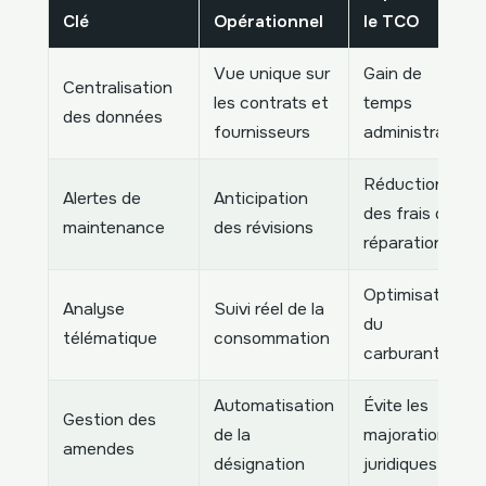
Clé
Opérationnel
le TCO
Vue unique sur
Gain de
Centralisation
les contrats et
temps
des données
fournisseurs
administratif
Réduction
Alertes de
Anticipation
des frais de
maintenance
des révisions
réparation
Optimisation
Analyse
Suivi réel de la
du
télématique
consommation
carburant
Automatisation
Évite les
Gestion des
de la
majorations
amendes
désignation
juridiques