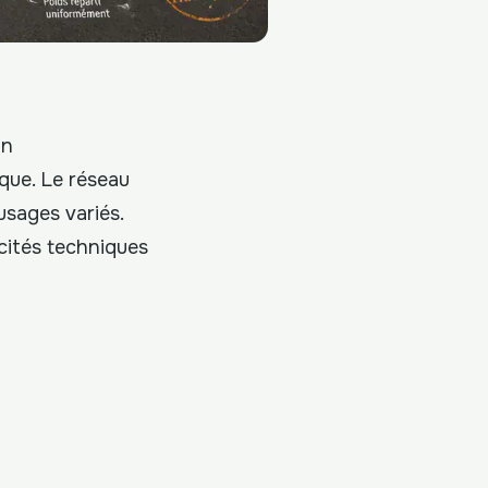
un
que. Le réseau
sages variés.
icités techniques