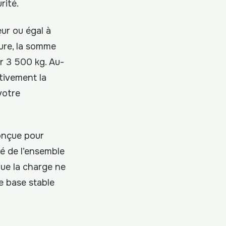
rité.
ur ou égal à
ure, la somme
r 3 500 kg. Au-
ativement la
votre
onçue pour
té de l’ensemble
que la charge ne
e base stable