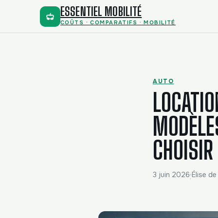
ESSENTIEL MOBILITÉ
COÛTS · COMPARATIFS · MOBILITÉ
AUTO
LOCATIO
MODÈLES
CHOISIR
3 juin 2026
Élise de
·