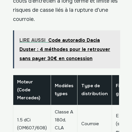
coûts d’entretien à long terme et limite les
risques de casse liés à la rupture d’une
courroie.
LIRE AUSSI
Code autoradio Dacia
Duster : 4 méthodes pour le retrouver
sans payer 30€ en concession
Moteur
Modèles
Type de
Fiabilit
(Code
types
distribution
global
Mercedes)
Classe A
Excelle
1.5 dCi
180d,
Courroie
(si
(OM607/608)
CLA
entrete