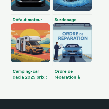
Défaut moteur
Surdosage
3008 : causes,
d’anti-
solutions et
cristallisant
démarches à
adblue : risques,
suivre
symptômes et
solutions
Camping-car
Ordre de
dacia 2025 prix :
réparation à
ce qu’il faut
imprimer gratuit :
vraiment prévoir
modèles prêts à
l’emploi et règles
à respecter