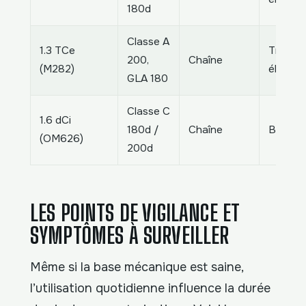
180d
Classe A
1.3 TCe
Très
200,
Chaîne
(M282)
élevée
GLA 180
Classe C
1.6 dCi
180d /
Chaîne
Bonne
(OM626)
200d
LES POINTS DE VIGILANCE ET
SYMPTÔMES À SURVEILLER
Même si la base mécanique est saine,
l’utilisation quotidienne influence la durée