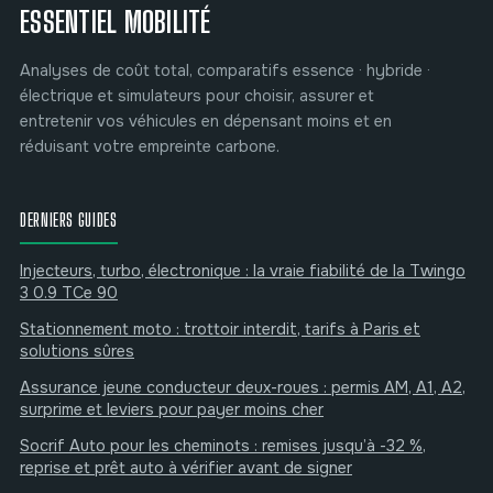
ESSENTIEL MOBILITÉ
Analyses de coût total, comparatifs essence · hybride ·
électrique et simulateurs pour choisir, assurer et
entretenir vos véhicules en dépensant moins et en
réduisant votre empreinte carbone.
DERNIERS GUIDES
Injecteurs, turbo, électronique : la vraie fiabilité de la Twingo
3 0.9 TCe 90
Stationnement moto : trottoir interdit, tarifs à Paris et
solutions sûres
Assurance jeune conducteur deux-roues : permis AM, A1, A2,
surprime et leviers pour payer moins cher
Socrif Auto pour les cheminots : remises jusqu’à -32 %,
reprise et prêt auto à vérifier avant de signer