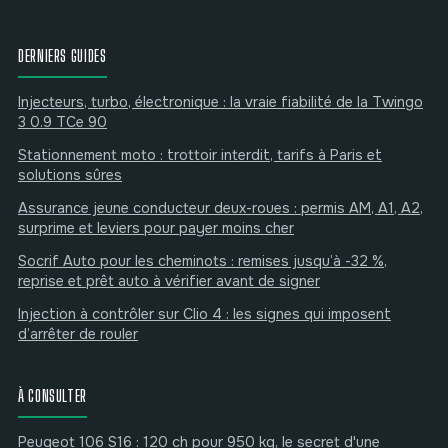
DERNIERS GUIDES
Injecteurs, turbo, électronique : la vraie fiabilité de la Twingo
3 0.9 TCe 90
Stationnement moto : trottoir interdit, tarifs à Paris et
solutions sûres
Assurance jeune conducteur deux-roues : permis AM, A1, A2,
surprime et leviers pour payer moins cher
Socrif Auto pour les cheminots : remises jusqu’à -32 %,
reprise et prêt auto à vérifier avant de signer
Injection à contrôler sur Clio 4 : les signes qui imposent
d’arrêter de rouler
À CONSULTER
Peugeot 106 S16 : 120 ch pour 950 kg, le secret d'une