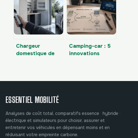
préserver votre
de vitesse,
batterie entre 10
risques juridiques
et 20°C
et réalité
technique
Chargeur
Camping-car : 5
domestique de
innovations
2,3 kW à 22 kW :
technologiques
comment choisir
pour gagner en
sans
autonomie,
endommager
sécurité et
votre batterie ?
confort
ESSENTIEL MOBILITÉ
Analyses de coût total, comparatifs essence · hybride ·
électrique et simulateurs pour choisir, assurer et
entretenir vos véhicules en dépensant moins et en
réduisant votre empreinte carbone.