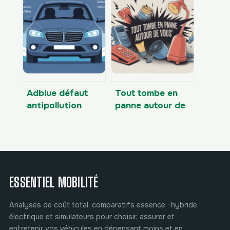
camping-car pas
complet pour
cher sans
optimiser et
mauvaises
fiabiliser
surprises
Adblue défaut
Tout tombe en
antipollution
panne autour de
démarrage
moi : causes
impossible dans
cachées et
1100 km : que
solutions
faire ?
concrètes
ESSENTIEL MOBILITÉ
Analyses de coût total, comparatifs essence · hybride ·
électrique et simulateurs pour choisir, assurer et
entretenir vos véhicules en dépensant moins et en