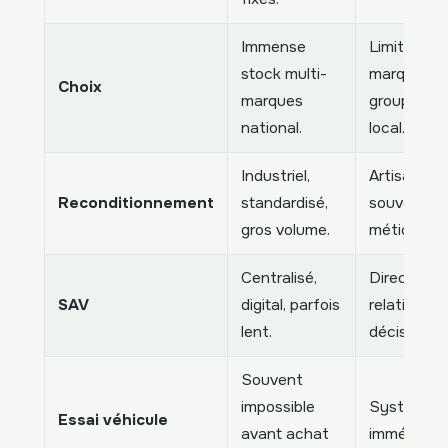
Immense
Limité aux
stock multi-
marques d
Choix
marques
groupe et 
national.
local.
Industriel,
Artisanal,
Reconditionnement
standardisé,
souvent pl
gros volume.
méticuleux
Centralisé,
Direct,
SAV
digital, parfois
relationnel,
lent.
décision lo
Souvent
impossible
Systémati
Essai véhicule
avant achat
immédiat.