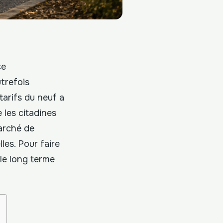
ce
utrefois
tarifs du neuf a
 les citadines
arché de
es. Pour faire
 le long terme