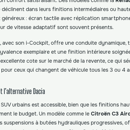
un confort satisfaisant. Des modèles comme la
Renau
 déclinent dans leurs finitions intermédiaires ou hautes
t généreux : écran tactile avec réplication smartphon
eur de vitesse adaptatif sont souvent présents.
 avec son i-Cockpit, offre une conduite dynamique, ta
yvalence exemplaire et une finition intérieure soign
xcellente cote sur le marché de la revente, ce qui sé
 pour ceux qui changent de véhicule tous les 3 ou 4 a
t l’alternative Dacia
UV urbains est accessible, bien que les finitions hau
ement le budget. Un modèle comme le
Citroën C3 Air
es suspensions à butées hydrauliques progressives, o