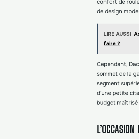
confort de roul
de design moder
LIRE AUSSI
A
faire ?
Cependant, Daci
sommet de la 
segment supérieu
d’une petite cit
budget maîtrisé 
L’OCCASION