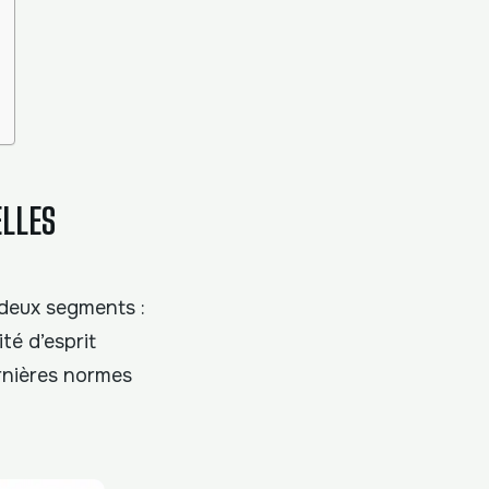
ELLES
 deux segments :
té d’esprit
rnières normes