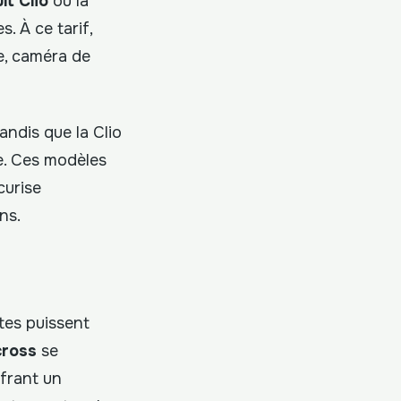
lt Clio
ou la
. À ce tarif,
e, caméra de
ndis que la Clio
ée. Ces modèles
curise
ns.
tes puissent
cross
se
ffrant un