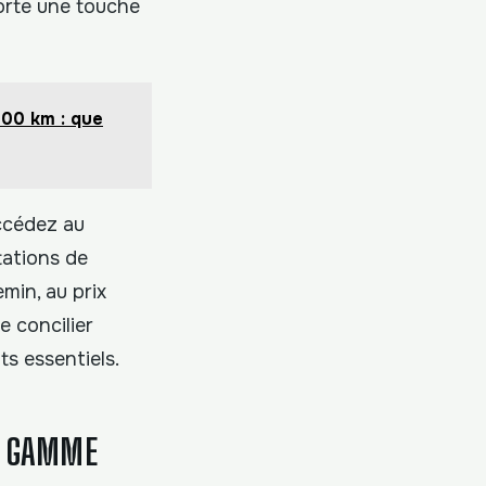
orte une touche
100 km : que
ccédez au
tations de
min, au prix
e concilier
ts essentiels.
EN GAMME