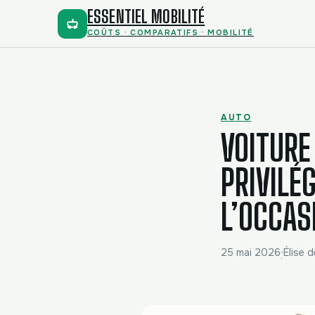
ESSENTIEL MOBILITÉ
COÛTS · COMPARATIFS · MOBILITÉ
AUTO
VOITURE
PRIVILÉ
L’OCCAS
25 mai 2026
Élise d
·