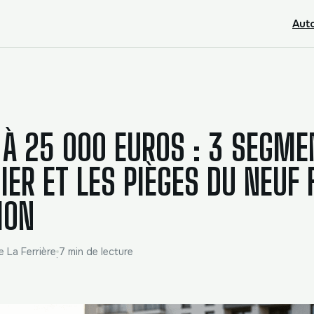
Aut
 À 25 000 EUROS : 3 SEGME
GIER ET LES PIÈGES DU NEUF 
ION
e La Ferrière
7 min de lecture
·