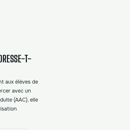
ADRESSE-T-
nt aux élèves de
xercer avec un
uite (AAC), elle
nisation