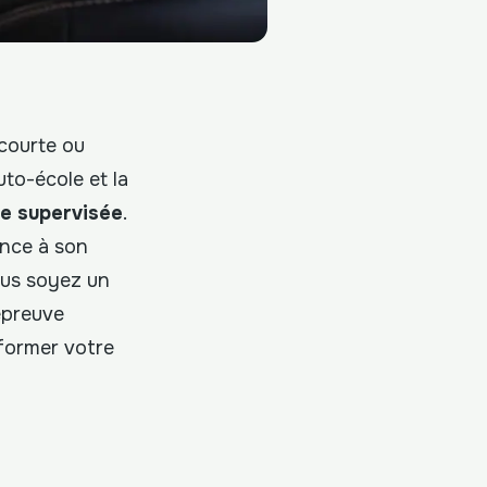
 courte ou
to-école et la
e supervisée
.
ence à son
ous soyez un
épreuve
former votre