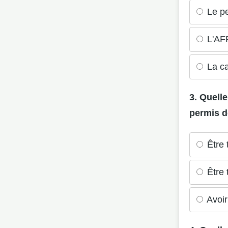
Le pe
L'AFF
La ca
3. Quell
permis d
Être 
Être 
Avoir