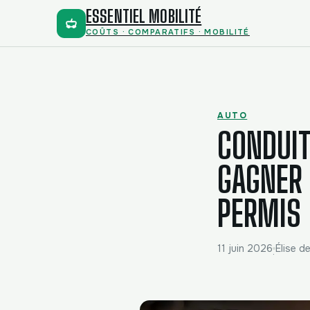
ESSENTIEL MOBILITÉ
COÛTS · COMPARATIFS · MOBILITÉ
AUTO
CONDUIT
GAGNER 
PERMIS
11 juin 2026
Élise de
·