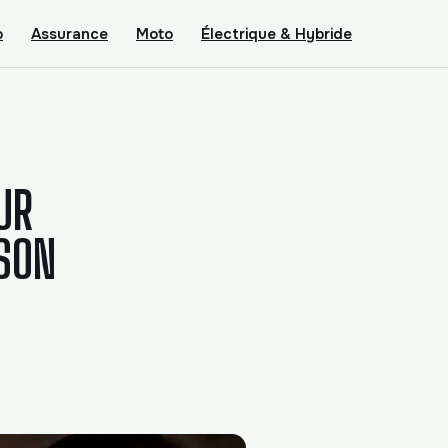
o
Assurance
Moto
Électrique & Hybride
UR
 SON