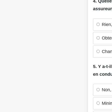
4. Quell
assureur
Rien,
Obten
Chang
5. Y a-t
en condu
Non, 
Mini