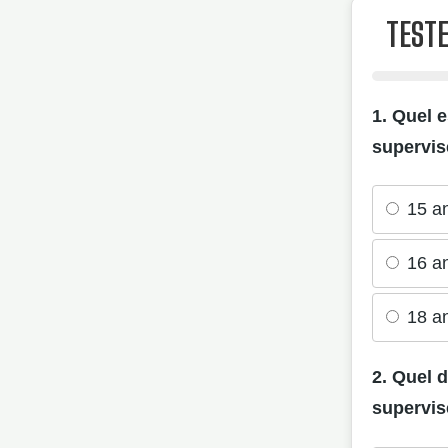
TESTE
1. Quel 
supervis
15 a
16 a
18 a
2. Quel 
supervisé