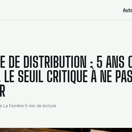
Aut
E DE DISTRIBUTION : 5 ANS 
 LE SEUIL CRITIQUE À NE PA
R
e La Ferrière
5 min de lecture
·