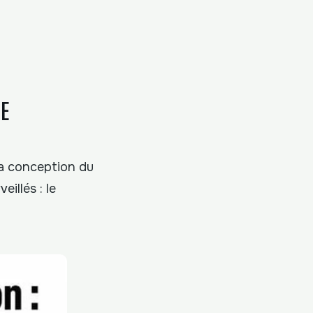
DE
la conception du
illés : le