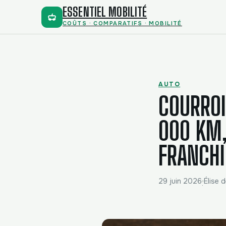
ESSENTIEL MOBILITÉ
COÛTS · COMPARATIFS · MOBILITÉ
AUTO
COURROI
000 KM,
FRANCHI
29 juin 2026
Élise d
·