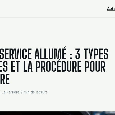
Aut
SERVICE ALLUMÉ : 3 TYPES
ES ET LA PROCÉDURE POUR
DRE
e La Ferrière
7 min de lecture
·