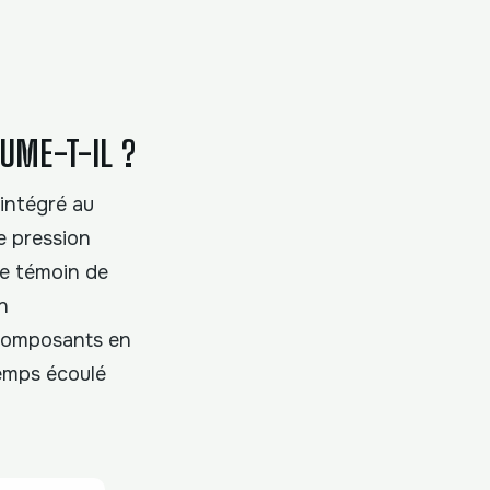
LUME-T-IL ?
 intégré au
e pression
le témoin de
n
 composants en
temps écoulé