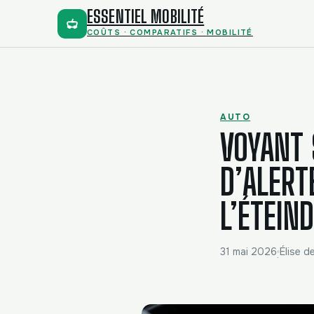
ESSENTIEL MOBILITÉ
COÛTS · COMPARATIFS · MOBILITÉ
AUTO
VOYANT 
D’ALERT
L’ÉTEIN
31 mai 2026
Élise d
·