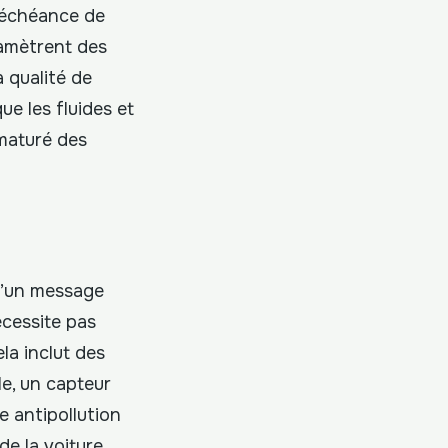
l’échéance de
ramètrent des
a qualité de
ue les fluides et
ématuré des
 d’un message
écessite pas
la inclut des
le, un capteur
 antipollution
de la voiture