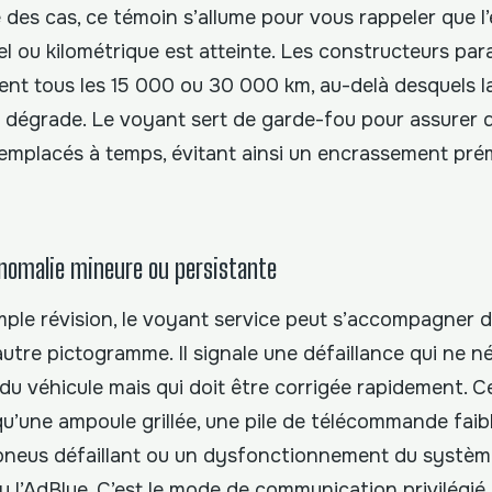
é des cas, ce témoin s’allume pour vous rappeler que 
el ou kilométrique est atteinte. Les constructeurs pa
vent tous les 15 000 ou 30 000 km, au-delà desquels l
e dégrade. Le voyant sert de garde-fou pour assurer q
 remplacés à temps, évitant ainsi un encrassement pr
anomalie mineure ou persistante
imple révision, le voyant service peut s’accompagner
autre pictogramme. Il signale une défaillance qui ne n
 du véhicule mais qui doit être corrigée rapidement. Ce
u’une ampoule grillée, une pile de télécommande faib
pneus défaillant ou un dysfonctionnement du système
l’AdBlue. C’est le mode de communication privilégié 