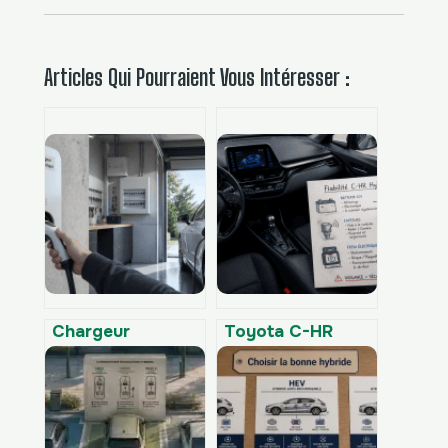
Articles Qui Pourraient Vous Intéresser :
Chargeur
Toyota C-HR
domestique de
hybride : 3
2,3 kW à 22 kW :
défaillances
comment choisir
électroniques et
sans
mécaniques à