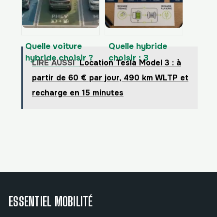
endommager
surveiller
votre batterie ?
Quelle voiture
Quelle hybride
hybride choisir ?
choisir : 3
LIRE AUSSI
Location Tesla Model 3 : à
HEV, PHEV et le
critères pour
partir de 60 € par jour, 490 km WLTP et
piège du micro-
éviter le surcoût
hybride à éviter
et optimiser
recharge en 15 minutes
votre usage
ESSENTIEL MOBILITÉ