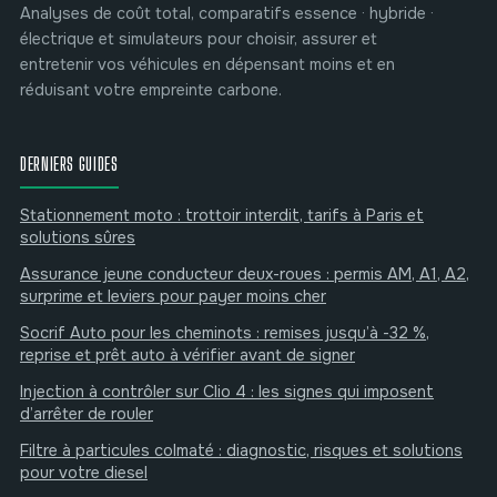
Analyses de coût total, comparatifs essence · hybride ·
électrique et simulateurs pour choisir, assurer et
entretenir vos véhicules en dépensant moins et en
réduisant votre empreinte carbone.
DERNIERS GUIDES
Stationnement moto : trottoir interdit, tarifs à Paris et
solutions sûres
Assurance jeune conducteur deux-roues : permis AM, A1, A2,
surprime et leviers pour payer moins cher
Socrif Auto pour les cheminots : remises jusqu’à -32 %,
reprise et prêt auto à vérifier avant de signer
Injection à contrôler sur Clio 4 : les signes qui imposent
d’arrêter de rouler
Filtre à particules colmaté : diagnostic, risques et solutions
pour votre diesel