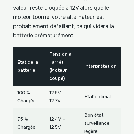
valeur reste bloquée à 12V alors que le
moteur tourne, votre alternateur est
probablement défaillant, ce qui videra la
batterie prématurément.
Tension à
État de la
l’arrêt
Interprétation
batterie
(Moteur
coupé)
100 %
12,6V –
État optimal
Chargée
12,7V
Bon état,
75 %
12,4V –
surveillance
Chargée
12,5V
légère