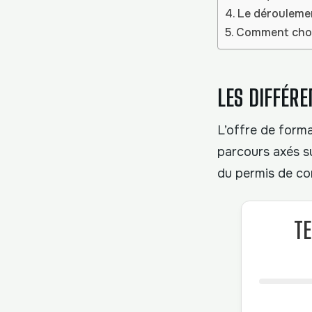
Le dérouleme
Comment chois
LES DIFFÉR
L’offre de forma
parcours axés su
du permis de co
TE