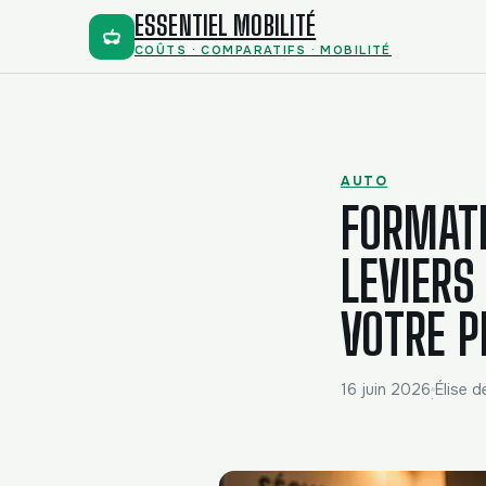
ESSENTIEL MOBILITÉ
COÛTS · COMPARATIFS · MOBILITÉ
AUTO
FORMATI
LEVIERS
VOTRE P
16 juin 2026
Élise d
·