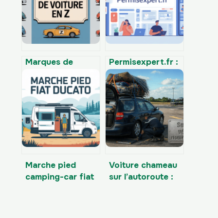
Marques de
Permisexpert.fr :
voiture en z : liste
comprendre,
complète,
évaluer et
histoires et
optimiser ce
modèles
service pour le
marquants
permis
Marche pied
Voiture chameau
camping-car fiat
sur l’autoroute :
ducato : bien
risques
choisir et bien
d’accident,
installer
amende salée et