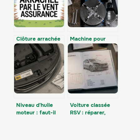
Clôture arrachée
Machine pour
par le vent et
pneu : 4 critères
assurance :
techniques pour
droits, recours et
choisir votre
indemnisations
équipement de 10
à 26 pouces
Niveau d’huile
Voiture classée
moteur : faut-il
RSV : réparer,
vérifier à chaud
vendre ou céder
ou à froid, quel
à l’assurance ?
délai respecter et