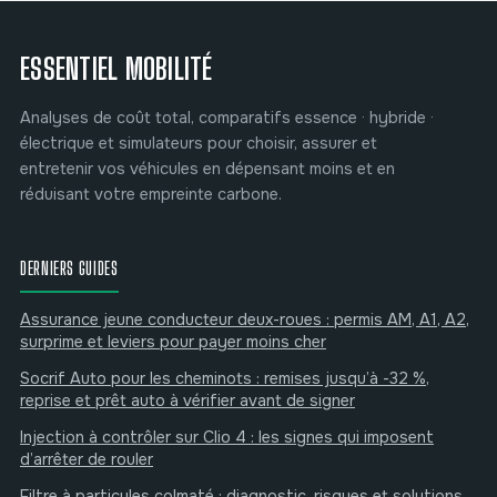
comment éviter
les erreurs ?
ESSENTIEL MOBILITÉ
Analyses de coût total, comparatifs essence · hybride ·
électrique et simulateurs pour choisir, assurer et
entretenir vos véhicules en dépensant moins et en
réduisant votre empreinte carbone.
DERNIERS GUIDES
Assurance jeune conducteur deux-roues : permis AM, A1, A2,
surprime et leviers pour payer moins cher
Socrif Auto pour les cheminots : remises jusqu’à -32 %,
reprise et prêt auto à vérifier avant de signer
Injection à contrôler sur Clio 4 : les signes qui imposent
d’arrêter de rouler
Filtre à particules colmaté : diagnostic, risques et solutions